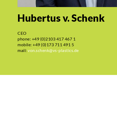
Hubertus v. Schenk
CEO
phone: +49 (0)2103 417 467 1
mobile: +49 (0)173 711 491 5
mail:
von.schenk@vs-plastics.de