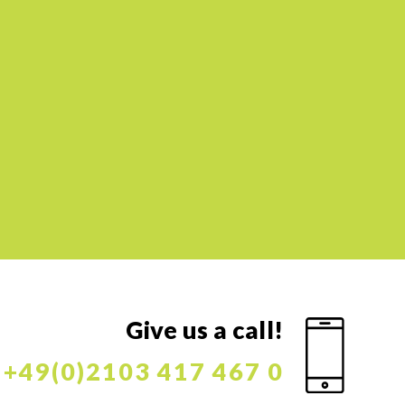
Give us a call!
+49(0)2103 417 467 0